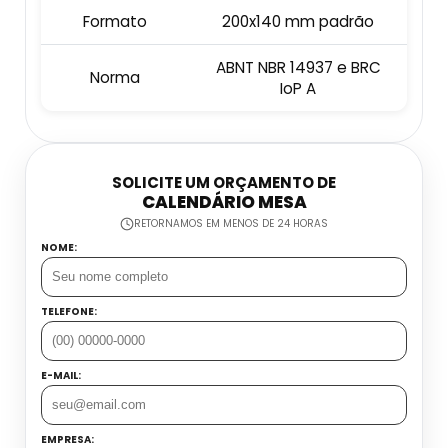
Formato
200x140 mm padrão
Embalagens Em Papel Cartão Para Roupas
ABNT NBR 14937 e BRC
Íntimas
Norma
IoP A
Embalagens Personalizadas Papel Cartão
Fábrica De Embalagens De Papel Cartão
SOLICITE UM ORÇAMENTO DE
CALENDÁRIO MESA
RETORNAMOS EM MENOS DE 24 HORAS
Onde Comprar Embalagem Papel Cartão
NOME:
TELEFONE:
E-MAIL:
EMPRESA: