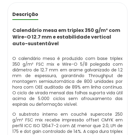
Embalagem Papel Cartão Comprar
Calendário De Mesa Comprar
Solapa Embalagem
Blister Pet
Descrição
Embalagem Papel Cartão Onde Comprar
Calendário De Mesa Espiral Personalizado
Solapa Embalagem Personalizada
Blister Selado
Calendário mesa em triplex 350 g/m² com
Embalagem Papel Cartão Preço
Calendário De Mesa Gráfica Personalizada
Solapa Lacre
Blister Termoformado
Wire-O 12.7 mm e estabilidade vertical
auto-sustentável
Embalagens De Papel Cartão Com Blister
Calendário De Mesa Grande
Solapa Para Embalagem Natal
Blister Vacuum Forming
Pvc
O calendário mesa é produzido com base triplex
Calendário De Mesa Onde Comprar
350 g/m² FSC mix e Wire-O 5/8 polegada com
Solapa Para Embalar Aniversário
Comprar Embalagem Blister
diâmetro de 12.7 mm em arame galvanizado de 1.2
Embalagens De Papel Cartão Para
mm de espessura, garantindo Throughput de
Alimentos Congelados
Calendário De Mesa Para Anotações
Solapa Para Embalar Brinquedo
Embalagem Blister
montagem semiautomática de 800 unidades por
hora com OEE auditado de 89% em linha contínua.
O ciclo de virada mensal das folhas suporta vida útil
Embalagens De Papel Cartão Para Batata
Calendário De Mesa Para Imprimir
Solapa Para Embalar Comida
Embalagem Blister Para Alimentos
acima de 5.000 ciclos sem afrouxamento das
Frita
espirais ou deformação visível.
Calendário De Mesa Personalizado
Solapa Para Embalar Ingredientes
Embalagem Blister Preço
O substrato interno em couché supercote 250
Embalagens De Papel Cartão Para Biscoitos
g/m² FSC mix recebe impressão offset CMYK em
perfil ICC ISO 12647-2 com ΔE menor que 2.0, LPI de
Calendário De Mesa Personalizado Com
Solapa Para Embalar Materiais
Embalagem Blister Selado
Embalagens De Papel Cartão Para Bolo
175 e dot gain controlado de 14%. A capa dura triplex
Fotos