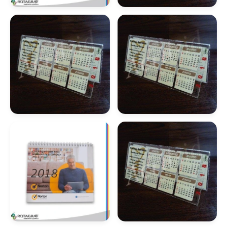
Brindes
Calendário De Mesa
Personalizados
Com Espaço Para
Calendário De Mesa
Anotações
Calendário De Mesa
Calendário De Mesa
Com Espiral
Com Foto