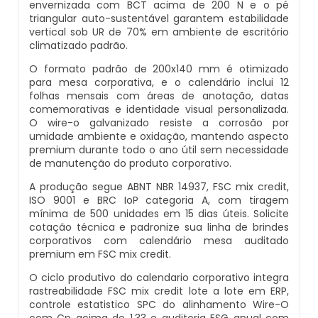
envernizada com BCT acima de 200 N e o pé
Inglês
triangular auto-sustentável garantem estabilidade
Solapa Para Enfeites
Embalagem Blister Sp
vertical sob UR de 70% em ambiente de escritório
Calendário De Mesa Personalizado Com
Embalagens De Papel Cartão Para Brincos
climatizado padrão.
Fotos Para Imprimir
Solapa Para Enfeites De Natal
Embalagem De Blister
O formato padrão de 200x140 mm é otimizado
Embalagens De Papel Cartão Para Brownie
para mesa corporativa, e o calendário inclui 12
Calendário De Mesa Personalizado Para
Solapa Personalizada Preço
Embalagem Em Blister
folhas mensais com áreas de anotação, datas
Impressão
comemorativas e identidade visual personalizada.
Embalagens De Papel Cartão Para Meias
O wire-o galvanizado resiste a corrosão por
Solapa Valor
Embalagem Plástica Blister
umidade ambiente e oxidação, mantendo aspecto
Calendário De Mesa Personalizado Para
premium durante todo o ano útil sem necessidade
Embalagens De Papel Cartão
Imprimir
de manutenção do produto corporativo.
Solapas A Venda
Embalagem Tipo Blister
Personalizadas
A produção segue ABNT NBR 14937, FSC mix credit,
Calendário De Mesa Personalizado Preço
ISO 9001 e BRC IoP categoria A, com tiragem
Solapas Onde Comprar Personalizadas
Empresa De Embalagem Blister
Embalagens Em Papel Cartão
mínima de 500 unidades em 15 dias úteis. Solicite
cotação técnica e padronize sua linha de brindes
Calendário De Mesa Promocional
corporativos com calendário mesa auditado
Solapas Para Embalagens
Empresa Embalagem Blister
Embalagens Em Papel Cartão Blister Para
premium em FSC mix credit.
Pet
Calendário De Mesa Pvc Personalizado
O ciclo produtivo do calendario corporativo integra
Solapas Para Embalar Alimentos
Fábrica De Blister
rastreabilidade FSC mix credit lote a lote em ERP,
Embalagens Em Papel Cartão De Alimentos
Calendário De Mesa Wire-O
controle estatistico SPC do alinhamento Wire-O
Para Animais De Estimação
Solapas Para Embalar Doce
Fábrica De Blister Plásticos
com Cp acima de 1.33 e auditoria ESG anual com