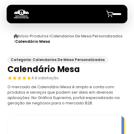
Início
Produtos
Calendarios De Mesa Personalizados
Início
Calendário Mesa
Produtos
Categoria: Calendarios De Mesa Personalizados
Calendário Mesa
Embalagem De Papel Cartao
Quem Somos
4.9 satisfação
Caixa De Papel Cartão Micro Ondulado
Solapa Personalizada
Anuncie
O mercado de Calendário Mesa é amplo e conta com
Preço
produtos e serviços que podem ser úteis em diversas
aplicações. No Gráfica Suprema, portal especializado na
Comprar Muitas Solapas
Calendarios De Mesa Personalizados
geração de negócios para o mercado B2B.
Caixa Em Papel Cartão
Comprar Solapa Para Embalagem
Brindes Personalizados Calendário De Mesa
Embalagem Blister
Caixa Papel Cartão Personalizada
Comprar Solapa Para Lacre
Calendário De Mesa
Blister De Selagem Transparente