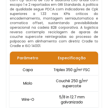
escopo 1 e 2 reportados em GRI Standards. A politica
Calendário Mesa
de qualidade segue PDCA com indicadores de Cpk
Embalagens Em Papel Cartão Para
Solapas Personalizadas
Fabricante De Embalagem Blister
superiores a 1.33 nos KPIs criticos do
Alimentos De Pássaros
encadernamento, montagem semiautomatica e
Calendário Personalizado
cromatica offset, sustentando previsibilidade
Solapas Personalizadas Valor
Fornecedor De Embalagem Blister
operacional na cadeia B2B corporativa. A logistica
Embalagens Em Papel Cartão Para
reversa contempla reciclagem de aparas de
Calendário Personalizado De Mesa
Alimentos Pet
couche supercote reintegradas ao processo de
Solapas Preço
Serviço De Embalagem Blister
polpacao em alinhamento com diretriz Cradle to
Calendário Personalizado Para Empresas
Cradle e ISO 14001.
Embalagens Em Papel Cartão Para
Solapas Pronta Entrega
Cosméticos
Calendários De Mesa Personalizados Para
Parâmetro
Especificação
Empresas
Embalagens Em Papel Cartão Para Meia-
Capa
Triplex 350 g/m² FSC
Calça
Comprar Calendario De Mesa Personalizado
Couché 250 g/m²
Miolo
Embalagens Em Papel Cartão Para
supercote
Onde Comprar Calendario De Mesa
Produtos De Informática
5/8 in 12.7 mm
Wire-O
Embalagens Em Papel Cartão Para Ração
galvanizado
Animal