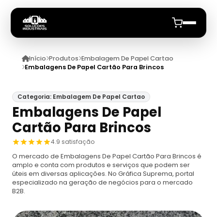
Início
Produtos
Embalagem De Papel Cartao
Início
Embalagens De Papel Cartão Para Brincos
Produtos
Categoria: Embalagem De Papel Cartao
Embalagens De Papel
Embalagem De Papel Cartao
Quem Somos
Cartão Para Brincos
Caixa De Papel Cartão Micro Ondulado
Solapa Personalizada
Anuncie
4.9 satisfação
Preço
O mercado de Embalagens De Papel Cartão Para Brincos é
Comprar Muitas Solapas
Calendarios De Mesa Personalizados
amplo e conta com produtos e serviços que podem ser
Caixa Em Papel Cartão
úteis em diversas aplicações. No Gráfica Suprema, portal
especializado na geração de negócios para o mercado
Comprar Solapa Para Embalagem
Brindes Personalizados Calendário De Mesa
Embalagem Blister
B2B.
Caixa Papel Cartão Personalizada
Comprar Solapa Para Lacre
Calendário De Mesa
Blister De Selagem Transparente