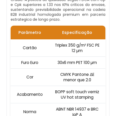
e Cpk superiores a 1.33 nos KPIs criticos do envase,
Calendário Mesa
sustentando previsibilidade operacional na cadeia
Embalagens Em Papel Cartão Para
Solapas Personalizadas
Fabricante De Embalagem Blister
B2B industrial homologada premium em parceria
Alimentos De Pássaros
estrategica de longo prazo.
Calendário Personalizado
Solapas Personalizadas Valor
Fornecedor De Embalagem Blister
Embalagens Em Papel Cartão Para
Parâmetro
Especificação
Calendário Personalizado De Mesa
Alimentos Pet
Solapas Preço
Serviço De Embalagem Blister
Triplex 350 g/m² FSC PE
Cartão
Calendário Personalizado Para Empresas
12 µm
Embalagens Em Papel Cartão Para
Solapas Pronta Entrega
Cosméticos
Calendários De Mesa Personalizados Para
Furo Euro
30x6 mm PET 100 µm
Empresas
Embalagens Em Papel Cartão Para Meia-
CMYK Pantone ΔE
Calça
Cor
menor que 2.0
Comprar Calendario De Mesa Personalizado
Embalagens Em Papel Cartão Para
BOPP soft touch verniz
Acabamento
Onde Comprar Calendario De Mesa
Produtos De Informática
UV hot stamping
ABNT NBR 14937 e BRC
Embalagens Em Papel Cartão Para Ração
Norma
IoP A
Animal