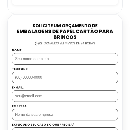
Embalagens Em Papel Cartão Para Roupas
Íntimas
SOLICITE UM ORÇAMENTO DE
EMBALAGENS DE PAPEL CARTÃO PARA
Embalagens Personalizadas Papel Cartão
BRINCOS
RETORNAMOS EM MENOS DE 24 HORAS
NOME:
Fábrica De Embalagens De Papel Cartão
Onde Comprar Embalagem Papel Cartão
TELEFONE:
E-MAIL:
EMPRESA:
EXPLIQUE O SEU CASO E O QUE PRECISA*