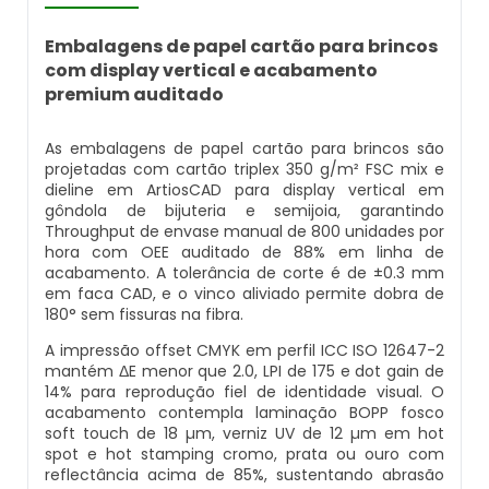
Embalagem Papel Cartão Comprar
Calendário De Mesa Comprar
Solapa Embalagem
Blister Pet
Embalagens de papel cartão para brincos
Embalagem Papel Cartão Onde Comprar
Calendário De Mesa Espiral Personalizado
Solapa Embalagem Personalizada
Blister Selado
com display vertical e acabamento
premium auditado
Embalagem Papel Cartão Preço
Calendário De Mesa Gráfica Personalizada
Solapa Lacre
Blister Termoformado
As embalagens de papel cartão para brincos são
projetadas com cartão triplex 350 g/m² FSC mix e
Embalagens De Papel Cartão Com Blister
Calendário De Mesa Grande
Solapa Para Embalagem Natal
Blister Vacuum Forming
dieline em ArtiosCAD para display vertical em
Pvc
gôndola de bijuteria e semijoia, garantindo
Calendário De Mesa Onde Comprar
Throughput de envase manual de 800 unidades por
Solapa Para Embalar Aniversário
Comprar Embalagem Blister
hora com OEE auditado de 88% em linha de
Embalagens De Papel Cartão Para
acabamento. A tolerância de corte é de ±0.3 mm
Alimentos Congelados
Calendário De Mesa Para Anotações
Solapa Para Embalar Brinquedo
Embalagem Blister
em faca CAD, e o vinco aliviado permite dobra de
180° sem fissuras na fibra.
Embalagens De Papel Cartão Para Batata
Calendário De Mesa Para Imprimir
Solapa Para Embalar Comida
Embalagem Blister Para Alimentos
A impressão offset CMYK em perfil ICC ISO 12647-2
Frita
mantém ΔE menor que 2.0, LPI de 175 e dot gain de
14% para reprodução fiel de identidade visual. O
Calendário De Mesa Personalizado
Solapa Para Embalar Ingredientes
Embalagem Blister Preço
acabamento contempla laminação BOPP fosco
Embalagens De Papel Cartão Para Biscoitos
soft touch de 18 µm, verniz UV de 12 µm em hot
spot e hot stamping cromo, prata ou ouro com
Calendário De Mesa Personalizado Com
Solapa Para Embalar Materiais
Embalagem Blister Selado
reflectância acima de 85%, sustentando abrasão
Embalagens De Papel Cartão Para Bolo
Fotos