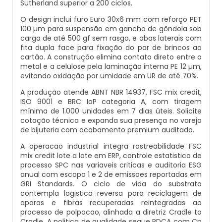
Sutherland superior a 200 ciclos.
Inglês
Solapa Para Enfeites
Embalagem Blister Sp
O design inclui furo Euro 30x6 mm com reforço PET
Calendário De Mesa Personalizado Com
100 µm para suspensão em gancho de gôndola sob
Embalagens De Papel Cartão Para Brincos
Fotos Para Imprimir
carga de até 500 gf sem rasgo, e abas laterais com
Solapa Para Enfeites De Natal
Embalagem De Blister
fita dupla face para fixação do par de brincos ao
Embalagens De Papel Cartão Para Brownie
cartão. A construção elimina contato direto entre o
Calendário De Mesa Personalizado Para
Solapa Personalizada Preço
Embalagem Em Blister
metal e a celulose pela laminação interna PE 12 µm,
Impressão
evitando oxidação por umidade em UR de até 70%.
Embalagens De Papel Cartão Para Meias
Solapa Valor
Embalagem Plástica Blister
A produção atende ABNT NBR 14937, FSC mix credit,
Calendário De Mesa Personalizado Para
ISO 9001 e BRC IoP categoria A, com tiragem
Embalagens De Papel Cartão
Imprimir
mínima de 1.000 unidades em 7 dias úteis. Solicite
Solapas A Venda
Embalagem Tipo Blister
Personalizadas
cotação técnica e expanda sua presença no varejo
de bijuteria com acabamento premium auditado.
Calendário De Mesa Personalizado Preço
Solapas Onde Comprar Personalizadas
Empresa De Embalagem Blister
Embalagens Em Papel Cartão
A operacao industrial integra rastreabilidade FSC
mix credit lote a lote em ERP, controle estatistico de
Calendário De Mesa Promocional
processo SPC nas variaveis criticas e auditoria ESG
Solapas Para Embalagens
Empresa Embalagem Blister
Embalagens Em Papel Cartão Blister Para
anual com escopo 1 e 2 de emissoes reportadas em
Pet
GRI Standards. O ciclo de vida do substrato
Calendário De Mesa Pvc Personalizado
contempla logistica reversa para reciclagem de
Solapas Para Embalar Alimentos
Fábrica De Blister
aparas e fibras recuperadas reintegradas ao
Embalagens Em Papel Cartão De Alimentos
Calendário De Mesa Wire-O
processo de polpacao, alinhada a diretriz Cradle to
Para Animais De Estimação
Solapas Para Embalar Doce
Fábrica De Blister Plásticos
Cradle. A politica de qualidade segue PDCA com Cp